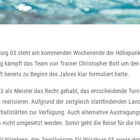
burg 03 steht am kommenden Wochenende der Höhepunkt 
rg kämpft das Team von Trainer Christopher Bott um den 
t bereits zu Beginn des Jahres klar formuliert hatte.
3 als Meister das Recht gehabt, das entscheidende Turni
 realisieren. Aufgrund der zeitgleich stattfindenden La
ballstätten zur Verfügung. Auch alternative Austragung
ls nicht umgesetzt werden. Somit geht die Reise für die 
t-SV Nürnberg, den Zweitligisten SV Würzburg 05 sowie 