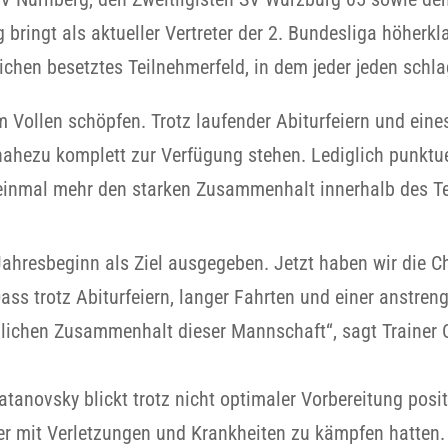
ringt als aktueller Vertreter der 2. Bundesliga höherkl
ichen besetztes Teilnehmerfeld, in dem jeder jeden schl
 Vollen schöpfen. Trotz laufender Abiturfeiern und ein
 nahezu komplett zur Verfügung stehen. Lediglich punktue
ei einmal mehr den starken Zusammenhalt innerhalb des 
ahresbeginn als Ziel ausgegeben. Jetzt haben wir die Ch
s trotz Abiturfeiern, langer Fahrten und einer anstren
lichen Zusammenhalt dieser Mannschaft“, sagt Trainer C
anovsky blickt trotz nicht optimaler Vorbereitung positi
der mit Verletzungen und Krankheiten zu kämpfen hatten.