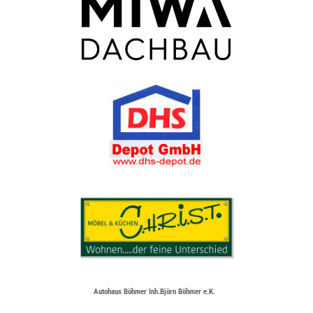
Autohaus Böhmer Inh.Björn Böhmer e.K.