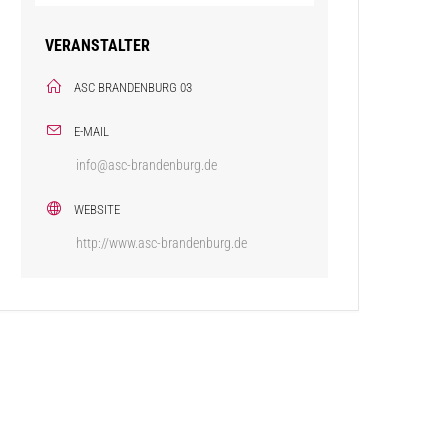
VERANSTALTER
ASC BRANDENBURG 03
E-MAIL
info@asc-brandenburg.de
WEBSITE
http://www.asc-brandenburg.de