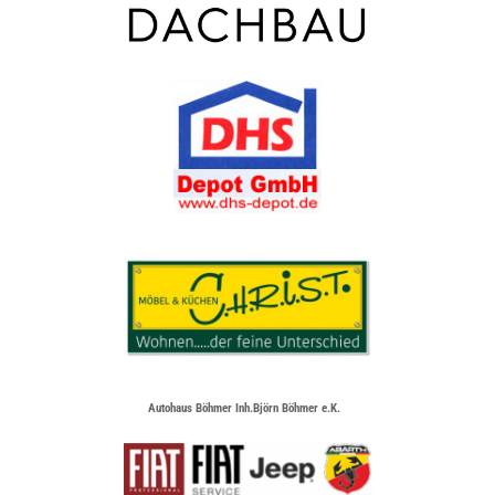
Autohaus Böhmer Inh.Björn Böhmer e.K.