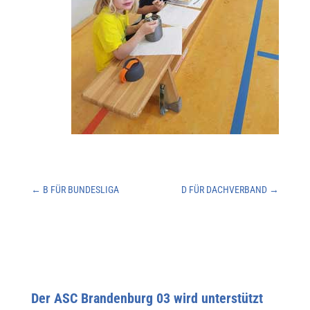
←
B FÜR BUNDESLIGA
D FÜR DACHVERBAND
→
Der ASC Brandenburg 03 wird unterstützt